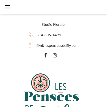
Skip
to
content
Studio Florale
514-686-1499
lily@lespenseesdelily.com
Facebook
instagram